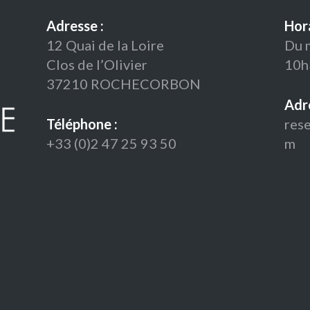
Adresse :
Hora
12 Quai de la Loire
Du 
Clos de l’Olivier
10h
37210 ROCHECORBON
Adre
Téléphone :
res
+33 (0)2 47 25 93 50
m